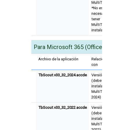
MultiTerm)
*No es
necesario
tener
MultiTerm
instalado
Para Microsoft 365 (Office) de
32 bit
Archivo de la aplicación
Relacionado
Refer
con
TbScout.v33_32_2024.accde
Versión 2024
3.3.0
(debe tener
instalado
MultiTerm
2024)
TbScout.v33_32_2022.accde
Versión 2022
3.3.0
(debe tener
instalado
MultiTerm
2022)