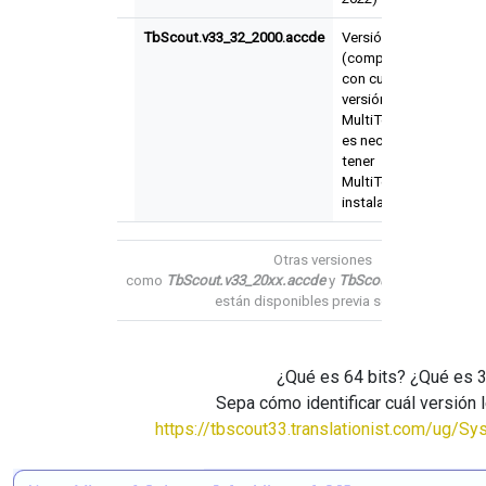
TbScout.v33_32_2000.accde
Versión 20xx
3.3.0
(compatible
con cualquier
versión de
MultiTerm)*No
es necesario
tener
MultiTerm
instalado
Otras versiones
como
TbScout.v33_20xx.accde
y
TbScout.v33_32_20xx.
están disponibles previa solicitud.
¿Qué es 64 bits? ¿Qué es 3
Sepa cómo identificar cuál versión 
https://tbscout33.translationist.com/ug/S