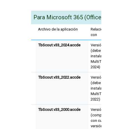
Para Microsoft 365 (Office) de
64 bit
Archivo de la aplicación
Relacionado
Refer
con
TbScout.v33_2024.accde
Versión 2024
3.3.0
(debe tener
instalado
MultiTerm
2024)
TbScout.v33_2022.accde
Versión 2022
3.3.0
(debe tener
instalado
MultiTerm
2022)
TbScout.v33_2000.accde
Versión 20xx
3.3.0
(compatible
con cualquier
versión de